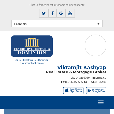
Chaque franchise est autonome et indépendante
Français
Centres Hypothécaires Dominion
Hypothèque Continentale
Vikramjit Kashyap
Real Estate & Mortgage Broker
vkashyap@dominionqc.ca
Fax:
5147356505
Cell:
5143126400