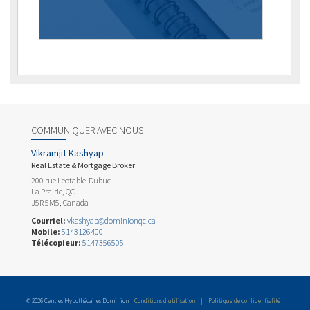
COMMUNIQUER AVEC NOUS
Vikramjit Kashyap
Real Estate & Mortgage Broker
200 rue Leotable-Dubuc
La Prairie, QC
J5R 5M5, Canada
Courriel:
vkashyap@dominionqc.ca
Mobile:
5143126400
Télécopieur:
5147356505
© 2026 Centres Hypothécaires Dominion
Conditions d’utilisation
|
Politique de confidentialité