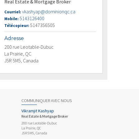
Real Estate & Mortgage Broker
vkashyap@dominionqc.ca
Courriel:
5143126400
Mobile:
5147356505
Télécopieur:
Adresse
200 rue Leotable-Dubuc
La Prairie, QC
J5R 5M5, Canada
COMMUNIQUER AVEC NOUS
Vikramjit Kashyap
Real Estate & Mortgage Broker
200 rue Leotable-Dubuc
La Prairie, QC
J5R 5M5, Canada