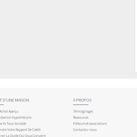
AT D’UNE MAISON
À PROPOS
 Achat Aperçu
Témoignages
obation Hypothécaire
Ressources
e Vs Taux Variable
Prêteurs et associations
dre Votre Rapport De Crédit
Contactez-nous
ner La Durée Qui Vous Convient