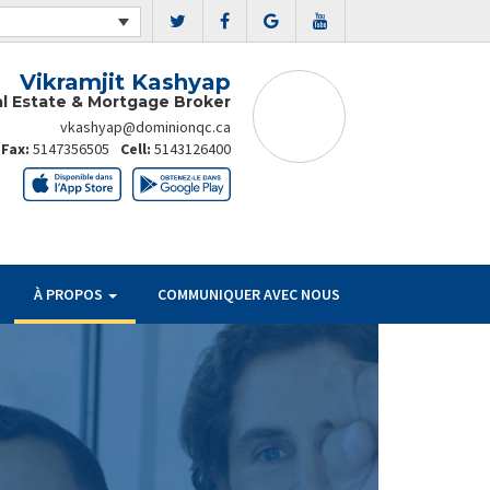
Vikramjit Kashyap
l Estate & Mortgage Broker
vkashyap@dominionqc.ca
Fax:
5147356505
Cell:
5143126400
À PROPOS
COMMUNIQUER AVEC NOUS