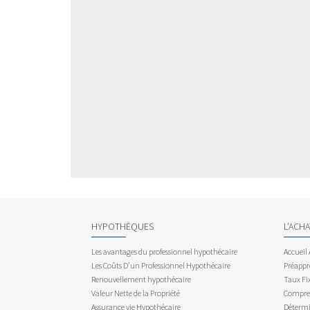
HYPOTHÈQUES
L’ACH
Les avantages du professionnel hypothécaire
Accueil
Les Coûts D’un Professionnel Hypothécaire
Préappr
Renouvellement hypothécaire
Taux Fix
Valeur Nette de la Propriété
Compren
Assurance vie Hypothécaire
Détermi